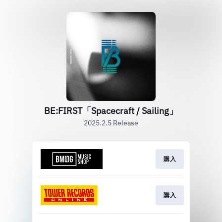
BE:FIRST「Spacecraft / Sailing」
2025.2.5 Release
購入
購入